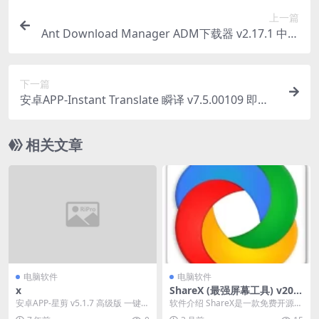
上一篇
Ant Download Manager ADM下载器 v2.17.1 中文
免费版
下一篇
安卓APP-Instant Translate 瞬译 v7.5.00109 即时
翻译屏幕，解锁高级版
相关文章
电脑软件
电脑软件
x
ShareX (最强屏幕工具) v20.
0.4 便携版
安卓APP-星剪 v5.1.7 高级版 一键去
软件介绍 ShareX是一款免费开源专
重短视频创作神器
业的图形分享工具，内置强大的截