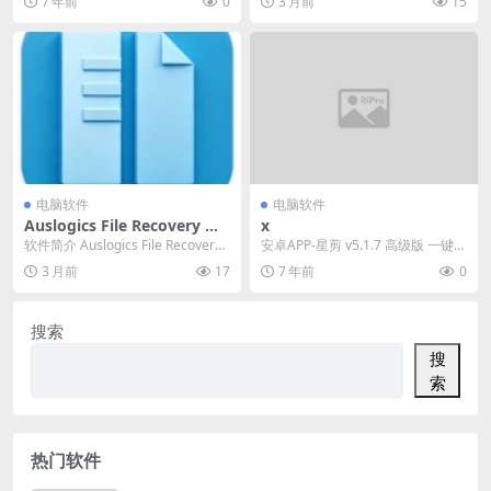
7 年前
0
3 月前
15
图和编辑器。...
电脑软件
电脑软件
Auslogics File Recovery 恢
x
复丢失文件 v12.2.0.6 便携版
软件简介 Auslogics File Recovery
安卓APP-星剪 v5.1.7 高级版 一键去
是一款用于恢复丢失文件的...
重短视频创作神器
3 月前
17
7 年前
0
搜索
搜
索
热门软件