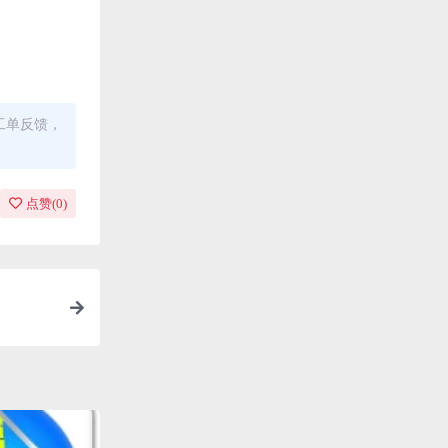
工单反馈，
点赞(
0
)