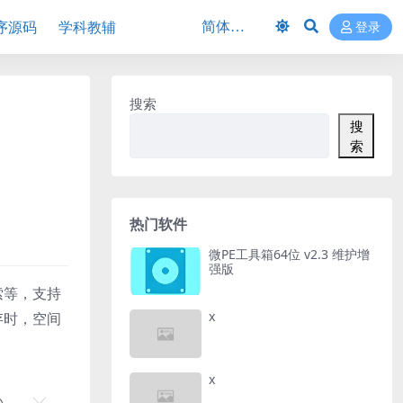
序源码
学科教辅
登录
搜索
搜
索
热门软件
微PE工具箱64位 v2.3 维护增
强版
索等，支持
x
存时，空间
x