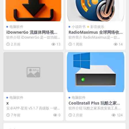
电脑软件
小说听书
影音娱乐
iDownerGo 流媒体网络视频
RadioMaximus 全球网络收
下载工具 v10.15.2 多语便携
音机 v2.33.14 多语便携版
软件介绍 iDownerGo 是一款功能
软件简介 RadioMaximus是一款功
版
强大的多媒体下载工具，专为帮助
能强大的全球网络收音机软件，让
2 月前
13
1 周前
14
用户从互联...
用户可以...
电脑软件
电脑软件
x
CoolInstall Plus 玩酷之家系
统安装工具 v8.0.2.0501 中文
安卓APP-星剪 v5.1.7 高级版 一键去
软件介绍 玩酷之家系统安装工具
绿色版
重短视频创作神器
（CoolInstall）是由玩酷之家开发
7 年前
0
2 月前
124
的一款W...