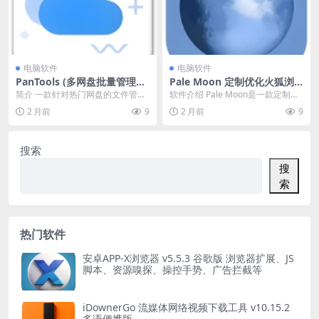
电脑软件
电脑软件
PanTools (多网盘批量管理工
Pale Moon 定制优化火狐浏
具) v1.1.18 中文绿色版
览器 v34.3.0 中文绿色版
简介 一款针对热门网盘的文件管
软件介绍 Pale Moon是一款定制
理、批量分享、批量转存、批量修
的、速度优化的火狐浏览器。该项
2 月前
9
2 月前
9
改重命名、批量检测链...
目使用贡献的...
搜索
搜
索
热门软件
安卓APP-X浏览器 v5.5.3 谷歌版 浏览器扩展、JS
脚本、资源嗅探、操控手势、广告拦截等
iDownerGo 流媒体网络视频下载工具 v10.15.2
多语便携版