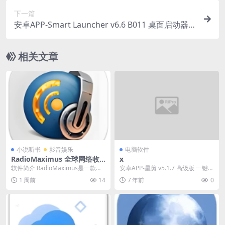
下一篇
安卓APP-Smart Launcher v6.6 B011 桌面启动器
专业版
相关文章
小说听书
影音娱乐
电脑软件
RadioMaximus 全球网络收
x
音机 v2.33.14 多语便携版
软件简介 RadioMaximus是一款功
安卓APP-星剪 v5.1.7 高级版 一键去
能强大的全球网络收音机软件，让
重短视频创作神器
1 周前
14
7 年前
0
用户可以...