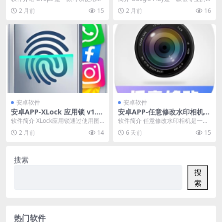
软件进行各种语言学习的软件，平
谷歌应用商店应用，Google Pla...
2 月前
15
2 月前
16
台通过多种方...
安卓软件
安卓软件
安卓APP-XLock 应用锁 v1.9.
安卓APP-任意修改水印相机 v
1 高级版
1.26.0401 会员版 支持实时更
软件简介 XLock应用锁通过使用图
软件简介 任意修改水印相机是一款
新水印信息
案锁、指纹锁和密码锁来保护你的
功能强大的手机拍照应用，专为需
2 月前
14
6 天前
15
隐私。一键锁定...
要记录工作进度、考...
搜索
搜
索
热门软件