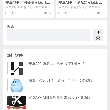
安卓APP-可可修图 v1.9.13，
安卓APP-百灵配音 v1.0.8 会
古风风格类的修图软件
员版，全能AI配音神器，支持
软件介绍 可可修图是一款古风风格
软件介绍 百灵配音是一款文字转语
广告/有声书/少儿趣配音
类的修图软件，童趣复古胶片质感
音和文字配音软件，有强大的语音
2 月前
12
2 月前
15
修图，让图片充满复...
合成技术，高拟真人...
搜索
搜
索
热门软件
安卓APP-GoRead 电子书阅读器 v1.5.4
滴哦小精灵 v1.5.1 桌面小工具 中文免费版
安卓APP-AI批量视频生成 v3.0.27 高级版