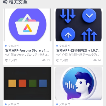
相关文章
安卓软件
安卓软件
安卓APP-Aurora Store v4.8.
安卓APP-自动翻书器 v1.0.7
3 开源版 第三方谷歌商店，无
会员版 真正实现“懒人式”阅读
软件简介 Aurora Store是谷歌Play
软件介绍 自动翻书器是一款专为电
需谷歌框架
Store的一个非官方FOSS...
子书阅读设计的智能应用，支持多
2 月前
13
2 月前
14
种格式文档（如PD...
安卓软件
安卓软件