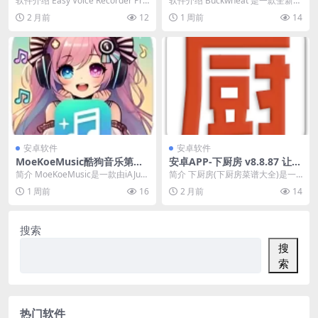
软件介绍 Easy Voice Recorder Pro
软件介绍 Buckwheat 是一款全新的
10.2.1
是你记录重要时刻的日常...
个人理财记账工具，软件可以帮助
2 月前
12
1 周前
14
用户有效...
安卓软件
安卓软件
MoeKoeMusic酷狗音乐第三
安卓APP-下厨房 v8.8.87 让人
方版-可自动领会员 v1.6.3
人都是厨神 去广告去升级版
简介 MoeKoeMusic是一款由iAJue
简介 下厨房(下厨房菜谱大全)是一
开发的开源、简洁高颜值的某狗第
个智能，简单和实用的食品应用程
1 周前
16
2 月前
14
三方...
序，使用厨房应用...
搜索
搜
索
热门软件