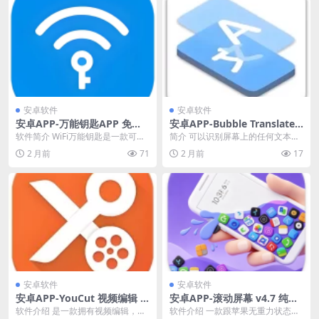
安卓软件
安卓软件
安卓APP-万能钥匙APP 免费
安卓APP-Bubble Translate
连接热点软件 v1.1.81 去广告
气泡屏翻译 v4.4.3 解锁专业版
软件简介 WiFi万能钥匙是一款可以
简介 可以识别屏幕上的任何文本，
修改版
让用户免费连接热点的手机应用软
并立即将它们翻译成您的母语。浏
2 月前
71
2 月前
17
件。 该软件可...
览器、SNS、游戏...
安卓软件
安卓软件
安卓APP-YouCut 视频编辑 v
安卓APP-滚动屏幕 v4.7 纯净
1.713.1219 特别版
版
软件介绍 是一款拥有视频编辑，视
软件介绍 一款跟苹果无重力状态类