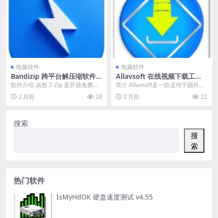
电脑软件
电脑软件
Bandizip 跨平台解压缩软件 v
Allavsoft 在线视频下载工具
8.0 Build 81700 Beta17
v3.29.1.9632 中文免费版
软件介绍 虽然 7-Zip 是开源免费压
简介 Allavsoft是一款适用于国外视
缩工具中的佼佼者，但用得不是很
频资源的下载工具，该软件支持全
2 月前
28
2 月前
22
顺手，今天...
球100...
搜索
搜
索
热门软件
IsMyHdOK 硬盘速度测试 v4.55