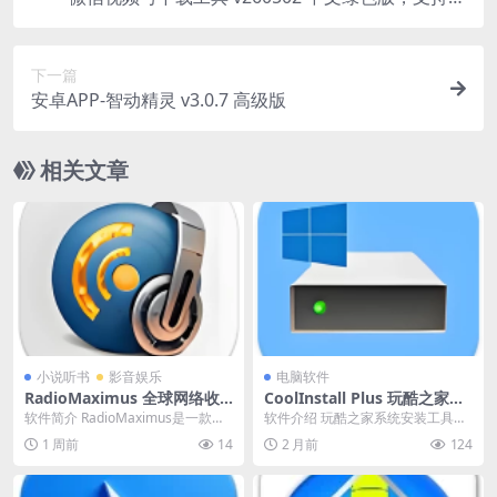
播回放、直播流
下一篇
安卓APP-智动精灵 v3.0.7 高级版
相关文章
小说听书
影音娱乐
电脑软件
RadioMaximus 全球网络收
CoolInstall Plus 玩酷之家系
音机 v2.33.14 多语便携版
统安装工具 v8.0.2.0501 中文
软件简介 RadioMaximus是一款功
软件介绍 玩酷之家系统安装工具
绿色版
能强大的全球网络收音机软件，让
（CoolInstall）是由玩酷之家开发
1 周前
14
2 月前
124
用户可以...
的一款W...