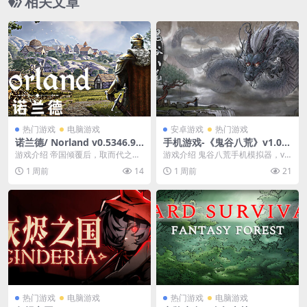
相关文章
热门游戏
电脑游戏
安卓游戏
热门游戏
诺兰德/ Norland v0.5346.90
手机游戏-《鬼谷八荒》v1.03
91 送修改器 免安装中文版
开放世界武侠 模拟器版 中文
游戏介绍 帝国倾覆后，取而代之的
游戏介绍 鬼谷八荒手机模拟器，v1.
下载
是若干继任王国。 为了争抢控制权
0.3 最新版本！骁龙芯片+麒麟芯片
1 周前
14
1 周前
21
与影响力，这些小...
都可以玩...
热门游戏
电脑游戏
热门游戏
电脑游戏