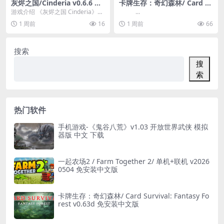
灰烬之国/Cinderia v0.6.6 免
卡牌生存：奇幻森林/ Card S
安装中文版
urvival: Fantasy Forest v0.
游戏介绍 《灰烬之国 Cinderia》是
...
63d 免安装中文版
一款黑暗童话风的 Roguelite ...
1 周前
16
1 周前
66
搜索
搜
索
热门软件
手机游戏-《鬼谷八荒》v1.03 开放世界武侠 模拟
器版 中文 下载
一起农场2 / Farm Together 2/ 单机+联机 v2026
0504 免安装中文版
卡牌生存：奇幻森林/ Card Survival: Fantasy Fo
rest v0.63d 免安装中文版